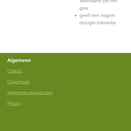
weerstand van het
gras
geeft een hogere
droogte tolerantie
Algemeen
Contact
Onderhoud
Algemene voorwaarden
Privacy