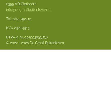
8355 VD Giethoorn
info@degraafbuitenleven.nl
Tel: 0622792412
KVK 05083513
BTW-id NL001993893B36
© 2022 - 2026 De Graaf Buitenleven