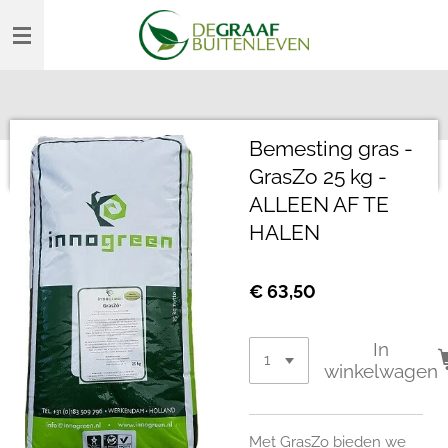
Ga
direct
naar
de
hoofdinhoud
Bemesting gras -
GrasZo 25 kg -
ALLEEN AF TE
HALEN
€ 63,50
In
winkelwagen
Met GrasZo bieden we