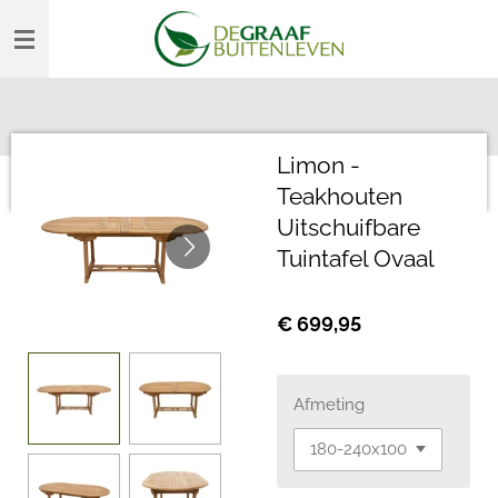
Ga
direct
naar
de
hoofdinhoud
Limon -
Teakhouten
Uitschuifbare
Tuintafel Ovaal
€ 699,95
Afmeting