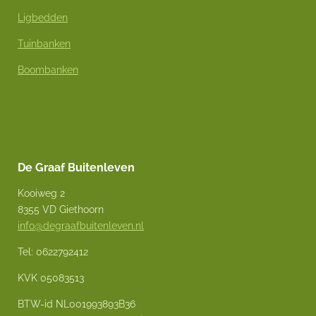
Ligbedden
Tuinbanken
Boombanken
De Graaf Buitenleven
Kooiweg 2
8355 VD Giethoorn
info@degraafbuitenleven.nl
Tel: 0622792412
KVK 05083513
BTW-id NL001993893B36