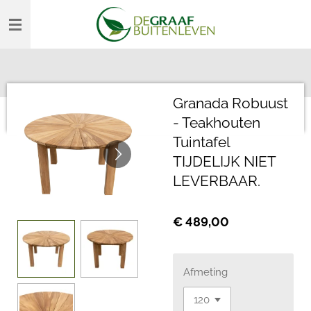
Ga
direct
naar
de
hoofdinhoud
Granada Robuust
- Teakhouten
Tuintafel
TIJDELIJK NIET
LEVERBAAR.
€ 489,00
Afmeting