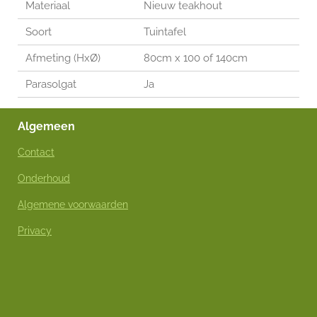
Materiaal
Nieuw teakhout
Soort
Tuintafel
Afmeting (HxØ)
80cm x 100 of 140cm
Parasolgat
Ja
Algemeen
Contact
Onderhoud
Algemene voorwaarden
Privacy