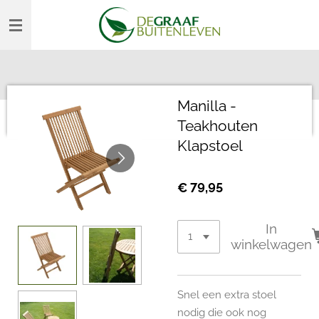
Ga
direct
naar
de
hoofdinhoud
Manilla -
Teakhouten
Klapstoel
€ 79,95
In
winkelwagen
Snel een extra stoel
nodig die ook nog