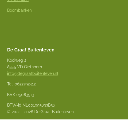
Boombanken
De Graaf Buitenleven
Kooiweg 2
8355 VD Giethoorn
info@degraafbuitenleven.nl
Tel: 0622792412
KVK 05083513
BTW-id NL001993893B36
© 2022 - 2026 De Graaf Buitenleven