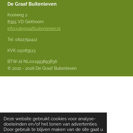
De Graaf Buitenleven
Kooiweg 2
8355 VD Giethoorn
info@degraafbuitenleven.nl
Tel: 0622792412
KVK 05083513
BTW-id NL001993893B36
© 2022 - 2026 De Graaf Buitenleven
Deze website gebruikt cookies voor analyse-
doeleinden en/of het tonen van advertenties.
Door gebruik te blijven maken van de site gaat u