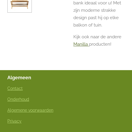
bank ideaal voor u! Met
zijn moderne strakke
design past hij op elke
balkon of tuin.
Kijk ook naar de andere
Manilla
producten!
Algemeen
Contact
Onderhoud
Algemene voorwaarden
Privacy